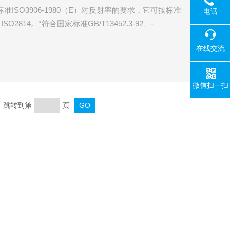
ISO3906-1980（E）对反射率的要求，它可按标准
电话
、ISO2814。*符合国家标准GB/T13452.3-92、-
对该仪器的规定要求。 * 提供蓝牙 Bluetooth 数据输出选择。
在线交流
各一块）、工作
微信扫一扫
页 跳转到第
页