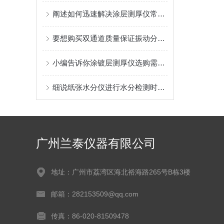
阐述如何迅速解决涂层测厚仪常见困扰状况的小妙招
要想购买双通道质量保证振动分析仪务参考的方法有这些
小编告诉你涂镀层测厚仪选购需要懂得哪些细节点
细说纸张水分仪进行水分检测时是受哪些因素影响
广州兰泰仪器有限公司
地址：广州市荔湾区海北裕海路265号B栋3楼
邮箱：282153509@qq.com
传真：86-020-81509478