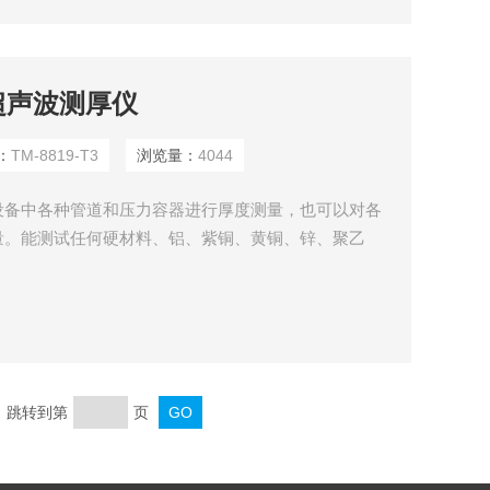
式超声波测厚仪
：
TM-8819-T3
浏览量：
4044
设备中各种管道和压力容器进行厚度测量，也可以对各
量。能测试任何硬材料、铝、紫铜、黄铜、锌、聚乙
任何超声波的良导体厚度。如刚、铸钢、玻璃、陶瓷、
页 跳转到第
页