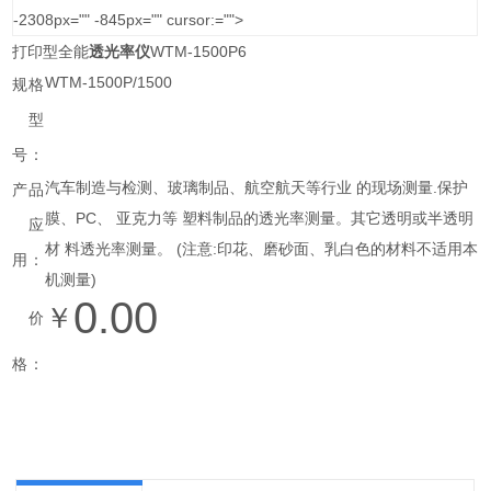
-2308px="" -845px="" cursor:="">
打印型全能
透光率仪
WTM-1500P6
WTM-1500P/1500
规格
型
号：
汽车制造与检测、玻璃制品、航空航天等行业 的现场测量.保护
产品
膜、PC、 亚克力等 塑料制品的透光率测量。其它透明或半透明
应
材 料透光率测量。 (注意:印花、磨砂面、乳白色的材料不适用本
用：
机测量)
0.00
￥
价
格：