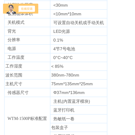
被测物体厚度
<30mm
被测物体体积
<10mm*10mm
关机模式
可设置自动关机或手动关机
背光
LED光源
分辨率
0.1%
电源
4节7号电池
工作温度
0°C~40°C
工作湿度
< 85%
波长范围
380nm-780nm
主机尺寸
75mm*135mm*25mm
传感器尺寸
Φ37mm*136mm
主机(内置蓝牙模块)
蓝牙打印机
WTM-1500P标准配置
热敏纸一卷
包装盒子