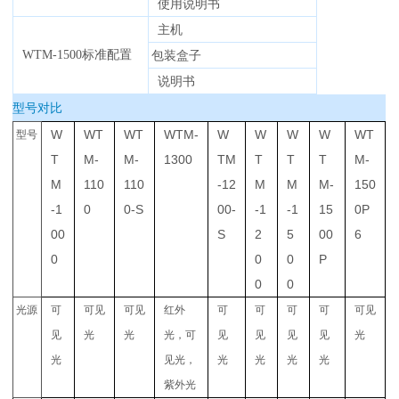
使用说明书
主机
WTM-1500标准配置
包装盒子
说明书
型号对比
W
WT
WT
WTM-
W
W
W
W
WT
型号
T
M-
M-
1300
TM
T
T
T
M-
M
110
110
-12
M
M
M-
150
-1
0‍
0-S
00-
-1
-1
15
0P
00
S
2
5
00
6‍
0‍
0
0
P
0
0
光源
可
可见
可见
红外
可
可
可
可
可见
见
光
光
光，可
见
见
见
见
光
光
见光，
光
光
光
光
紫外光