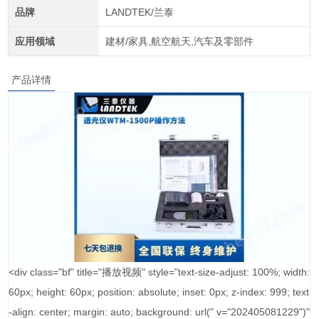
品牌
LANDTEK/兰泰
应用领域
建材/家具,航空航天,汽车及零部件
产品详情
<div class="bf" title="播放视频" style="text-size-adjust: 100%; width:
60px; height: 60px; position: absolute; inset: 0px; z-index: 999; text
-align: center; margin: auto; background: url(" v="202405081229")"