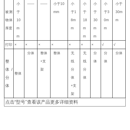
小
——
——
小于10
小
小
小
小
小于
被测
于
mm
于1
于
于
于3
30m
物体
10
8m
18
30
0m
m
厚度
m
m
m
m
m
m
m
m
打印
×
×
×
×
×
×
×
√
√
分体
整体
整体
无
无
分
分
分体
整
+支
线
线
体
体
体/
架
分
分
整体
分
体
体
体
+支
架
点击“型号"查看该产品更多详细资料