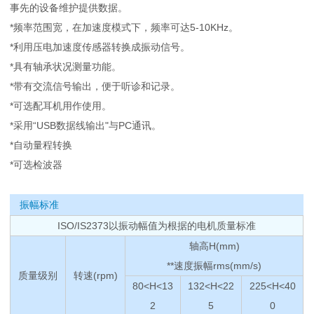
事先的设备维护提供数据。
*频率范围宽，在加速度模式下，频率可达5-10KHz。
*利用压电加速度传感器转换成振动信号。
*具有轴承状况测量功能。
*带有交流信号输出，便于听诊和记录。
*可选配耳机用作使用。
*采用“USB数据线输出"与PC通讯。
*自动量程转换
*可选检波器
振幅标准
ISO/IS2373以振动幅值为根据的电机质量标准
轴高H(mm)
**速度振幅rms(mm/s)
质量级别
转速(rpm)
80<H<13
132<H<22
225<H<40
2
5
0