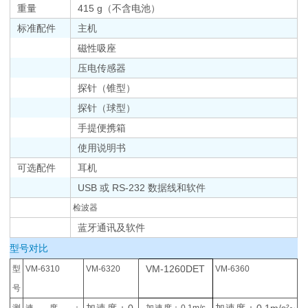
重量
415 g（不含电池）
标准配件
主机
磁性吸座
压电传感器
探针（锥型）
探针（球型）
手提便携箱
使用说明书
可选配件
耳机
USB 或 RS-232 数据线和软件
检波器
蓝牙通讯及软件
型号对比
VM-1260DET
型
VM-6310‍
VM-6320‍
VM-6360‍
号