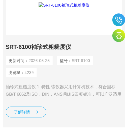
SRT-6100袖珍式粗糙度仪
更新时间：
2026-05-25
型号：
SRT-6100
浏览量：
4239
袖珍式粗糙度仪 1. 特性 该仪器采用计算机技术，符合国标
GB/T 6062及ISO，DIN，ANSI和JIS四项标准，可以广泛适用
于生产现场，可测量多种机加工零件的表面粗糙度，根据选定
的测量条件计算出相应的参数，在液晶显示器上清晰地显示出
了解详情
全部测量参数。测量工件表面粗糙度时，将传感器放在工件被
测面上，由仪器内部的驱动机构带动传感器沿被测表面做等速