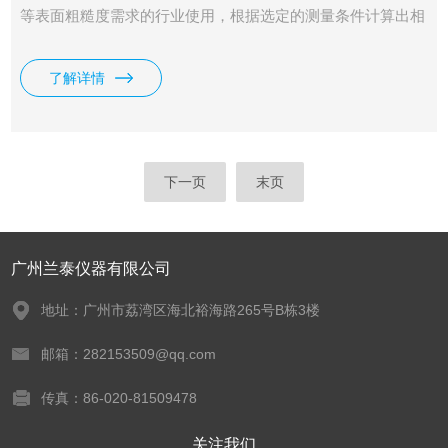
等表面粗糙度需求的行业使用，根据选定的测量条件计算出相
应的参数，在液晶显示器上清晰地显示出全部测量参数。
了解详情
下一页
末页
广州兰泰仪器有限公司
地址：广州市荔湾区海北裕海路265号B栋3楼
邮箱：282153509@qq.com
传真：86-020-81509478
关注我们