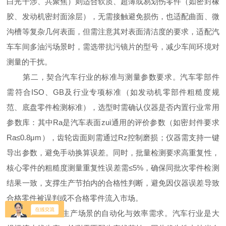
白光干涉、共聚焦）则适合软质、超薄或易划伤零件（如密封橡
胶、发动机密封面涂层），无需接触避免损伤，也适配曲面、微
沟槽等复杂几何表面，但需注意其对表面清洁度的要求，适配汽
车车间多油污场景时，需选带抗污镜片的型号，减少车间环境对
测量的干扰。
第二，契合汽车行业的标准与测量参数要求。汽车零部件
需符合ISO、GB及行业专项标准（如发动机零部件粗糙度规
范、底盘零件检测标准），选型时需确认仪器是否内置行业常用
参数库：其中Ra是汽车表面
zuì
通用的评价参数（如密封件要求
Ra≤0.8μm），齿轮齿面则需通过Rz控制磨损；仪器需支持一键
导出参数，避免手动换算误差。同时，批量检测要求高重复性，
核心零件的粗糙度测量重复性误差需≤5%，确保同批次零件检测
结果一致，支撑生产节拍内的合格性判断，避免因仪器误差导致
合格零件被误判或不合格零件流入市场。
第三，兼顾生产场景的自动化与效率需求。汽车行业是大