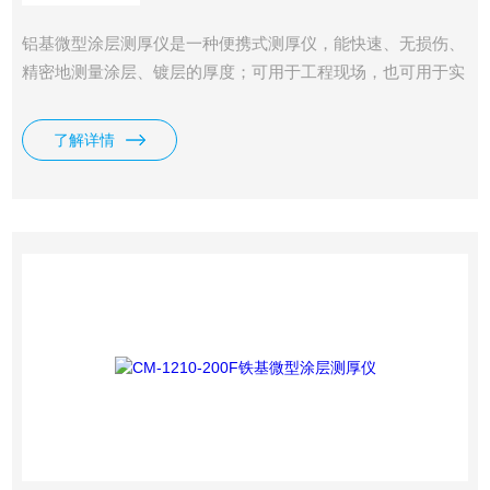
铝基微型涂层测厚仪是一种便携式测厚仪，能快速、无损伤、
精密地测量涂层、镀层的厚度；可用于工程现场，也可用于实
验室，通过不同探头的使用，更可满足多种测量需求；广泛应
用于制造业、金属加工业、化工业、商检等检测领域；是材料
了解详情
保护专业的仪器。