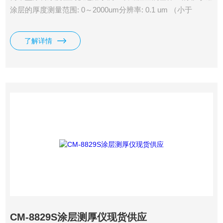
涂层的厚度测量范围: 0～2000um分辨率: 0.1 um （小于
100um） 1 um （大于100um）Z薄基底：0.3mm公制/英制：
可选择电池电压指示：低电压提示自动关机使用环境：温度：
了解详情
0-40℃ 湿度：10-90%RH准确度: ?%n 或 ?um电源: 4节5号电
池外形尺寸: 161
CM-8829S涂层测厚仪现货供应