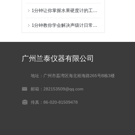
1分钟让你掌握水果硬度计的工作原理及准确测量的三部曲
1分钟教你学会解决声级计日常故障问题
广州兰泰仪器有限公司
地址：广州市荔湾区海北裕海路265号B栋3楼
邮箱：282153509@qq.com
传真：86-020-81509478