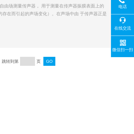
2英寸自由场测量传声器， 用于测量在传声器振膜表面上的
电话
的存在而引起的声场变化）。在声场中由 于传声器正是
调整， 以补偿它在声场中对高频声压造成的误差。
在线交流
微信扫一扫
页 跳转到第
页