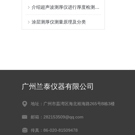
介绍超声波测厚仪进行厚度检测的原理及特殊情况的解决方案
涂层测厚仪测量原理及分类
广州兰泰仪器有限公司
地址：广州市荔湾区海北裕海路265号B栋3楼
邮箱：282153509@qq.com
传真：86-020-81509478