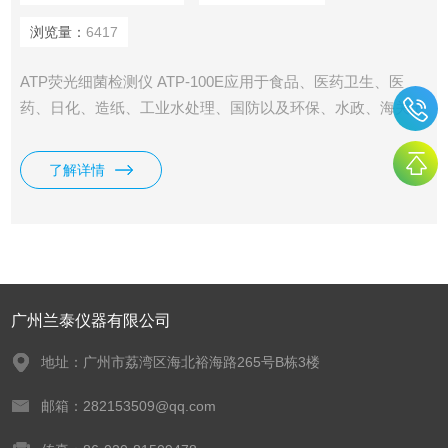
浏览量：
6417
ATP荧光细菌检测仪 ATP-100E应用于食品、医药卫生、医
药、日化、造纸、工业水处理、国防以及环保、水政、海关出
入境检疫及其他,执法部门等多种行业。
了解详情
广州兰泰仪器有限公司
地址：广州市荔湾区海北裕海路265号B栋3楼
邮箱：282153509@qq.com