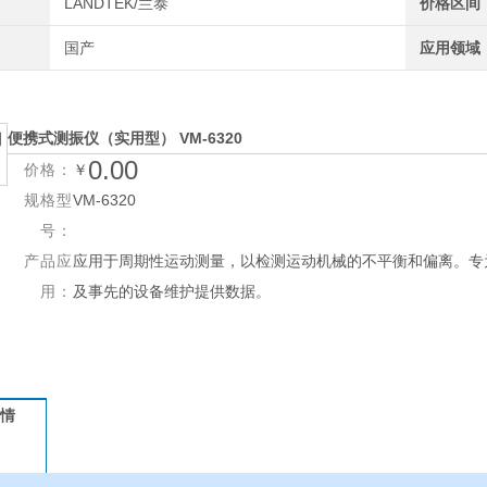
LANDTEK/兰泰
价格区间
国产
应用领域
便携式测振仪
（实用型） VM-6320
0.00
价格：
￥
规格型
VM-6320
号：
产品应
应用于周期性运动测量，以检测运动机械的不平衡和偏离。专
用：
及事先的设备维护提供数据。
情