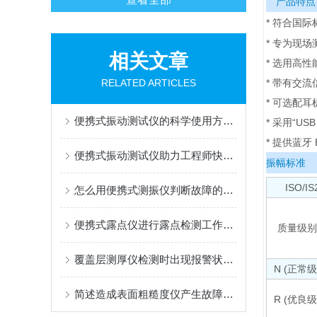
产品特点
* 符合国
* 专为现
相关文章
* 选用高
RELATED ARTICLES
* 带有交
* 可选配
便携式振动测试仪的科学使用方法分享
* 采用“US
* 提供蓝牙 
便携式振动测试仪助力工程师快速识别轴承磨损等机械隐患
振幅标准
ISO
怎么用便携式测振仪判断故障的类型呢？
便携式露点仪进行露点检测工作需要符合的要求是什么
质量级别
覆盖层测厚仪检测时出现报警状况原因说明
N (正常级
简述造成表面粗糙度仪产生故障困扰的原因及处理方案
R (优良级