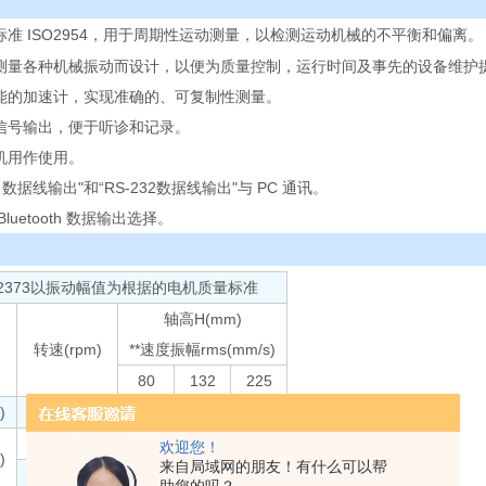
际标准 ISO2954，用于周期性运动测量，以检测运动机械的不平衡和偏离。
场测量各种机械振动而设计，以便为质量控制，运行时间及事先的设备维护
性能的加速计，实现准确的、可复制性测量。
流信号输出，便于听诊和记录。
耳机用作使用。
B 数据线输出"和“RS-232数据线输出"与 PC 通讯。
Bluetooth 数据输出选择。
/IS2373以振动幅值为根据的电机质量标准
轴高H(mm)
转速(rpm)
**速度振幅rms(mm/s)
80
132
225
)
600~3600
1.8
2.8
4.5
600~1800
0.71
1.12
1.8
欢迎您！
)
来自局域网的朋友！有什么可以帮
1800~3600
1.12
1.8
2.8