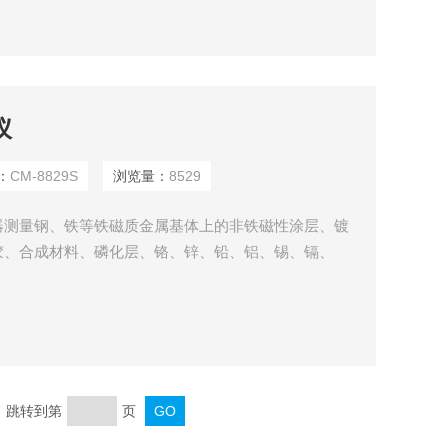
仪
：
CM-8829S
浏览量：
8529
器测量钢、铁等铁磁质金属基体上的非铁磁性涂层、镀
胶、合成材料、磷化层、铬、锌、铅、铝、锡、镉、
感器测量铜、铝、锌、锡等基体上的珐琅、橡胶、油
、金属加工业、化工业、商检等检测领域。
页 跳转到第
页