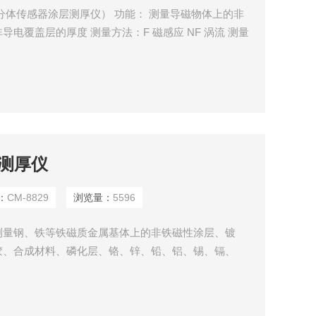
 （分体传感器涂层测厚仪） 功能： 测量导磁物体上的非
电覆盖层的厚度 测量方法：F 磁感应 NF 涡流 测量
量程） 分辨率：0.1/1 Z小曲面:F: 凸 1.5mm/ 凹 25mm
：0.3mm 自动关机 使用环境
膜测厚仪
：
CM-8829
浏览量：
5596
测量钢、铁等铁磁质金属基体上的非铁磁性涂层、镀
胶、合成材料、磷化层、铬、锌、铅、铝、锡、镉、
感器测量铜、铝、锌、锡等基体上的珐琅、橡胶、油
、金属加工业、化工业、商检等检测领域。