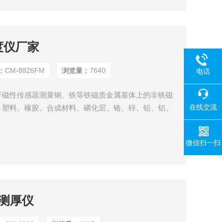
厚度仪厂家
：
CM-8826FM
浏览量：
7640
电话
于磁性传感器测量钢、铁等铁磁质金属基体上的非铁磁
在线交流
、塑料、橡胶、合成材料、磷化层、铬、锌、铅、铝、
用涡流传感器测量铜、铝、锌、锡等基体上的珐琅、橡
制造业、金属加工业、化工业、商检等检测领域。
微信扫一扫
膜测厚仪