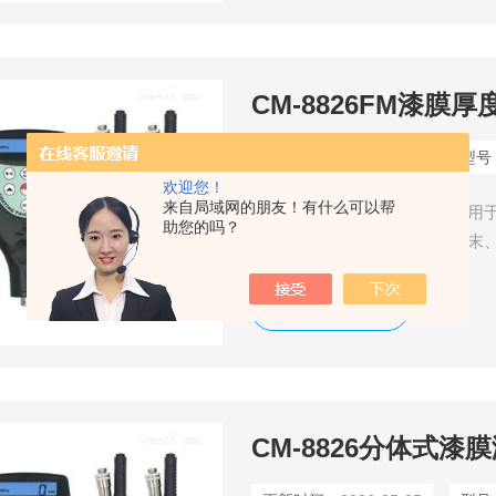
CM-8826FM漆膜
更新时间：
2026-05-25
型号
欢迎您！
来自局域网的朋友！有什么可以帮
漆膜厚度仪厂家介绍该仪器是用
助您的吗？
性涂层、镀层，例如：漆、粉末
锡、镉、瓷、珐琅、氧化层等。
胶、油漆、塑料层等。广泛用于
了解详情
CM-8826分体式漆