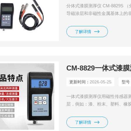
分体式漆膜测厚仪 CM-8829S
导磁涂层和非磁性金属基体上的非导
范围：0-1250um/0-50mil （标准
N: 凸 3mm/ 凹 50mm Z薄基底
了解详情
CM-8829一体式漆
更新时间：
2026-05-25
型号
一体式漆膜测厚仪用磁性传感器
层，例如：漆、粉末、塑料、橡
瓷、珐琅、氧化层等。用涡流传
漆、塑料层等。广泛用于制造业
了解详情