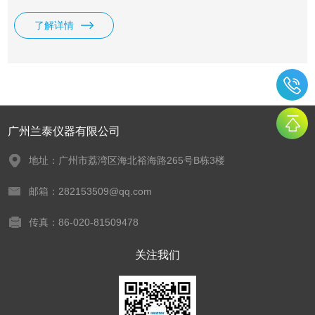
土工化验工作量，缩短工期，它适合于施工单位分层碾压分层
了解详情
检验，也适用于质检和监理公司抽检任意层，广泛应用于国内
的工民建筑、公路、铁路、道桥、市政排水、输油管等
广州兰泰仪器有限公司
地址：广州市荔湾区海北裕海路265号B栋3楼
邮箱：282153509@qq.com
传真：86-020-81509478
关注我们