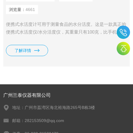
浏览量：
4661
便携式水活度计可用于测量食品的水分活度。这是一款真正的
便携式水活度仪/水分活度仪，其重量只有100克，比手机还要
轻巧，精度却可以达到±0.02 aw，随时随地轻松测量水活度。
* 传感器和读数一体化。 * 快速检测，5分钟内测量水活度。 *
了解详情
易读数，水活度和样品温度共同显示。 * 具有自动关机、手动
关机功能和欠压报警指示功能。 * 采用“USB 数据线输出”与
PC 进行通讯。 * 提供蓝牙
广州兰泰仪器有限公司
地址：广州市荔湾区海北裕海路265号B栋3楼
邮箱：282153509@qq.com