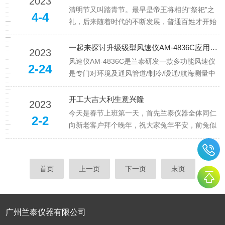
2023
统节日。此节源于美轩芝加哥城的工人大罢工事
清明节又叫踏青节。最早是帝王将相的“祭祀”之
4-4
件起因是1880年美轩工人集会要求8小时工作
礼，后来随着时代的不断发展，普通百姓才开始
制，1884年联帮贸易组...
效仿。清明节的传统习俗有:祭祖、踏青、插柳，
放风筝，射柳、蚕花会、扫墓。其中踏青、扫
一起来探讨升级级型风速仪AM-4836C应用及亮点
2023
墓、祭祖最为常见。每年清明节，人们都会自发
风速仪AM-4836C是兰泰研发一款多功能风速仪
2-24
性的为清明节准备相关的一些东西。比如纸钱、
是专门对环境及通风管道/制冷/暧通/航海测量中
香烛、水果点心等进行祭奠，...
的数据采集，以及天气预报，野外作业和消防部
门的数据采集。产品特点*不仅可测量风速，还可
开工大吉大利生意兴隆
2023
以测量风温、浪高、风级、风量和风向等。*多测
今天是春节上班第一天，首先兰泰仪器全体同仁
2-2
量单位转换。*高灵敏度和精确测量，传感器采用
向新老客户拜个晚年，祝大家兔年平安，前兔似
超低摩擦轴承...
锦，好运常在，兔年大吉，阖家幸福！我们将一
如继往给大家提供更优质售后服务及质量保证仪
器，在以住的日子里谢谢大家一如继往对我们支
首页
上一页
下一页
末页
持与厚爱，我们会更加努力继续为大家提供更多
优质产品，今天是我们节后上班...
广州兰泰仪器有限公司