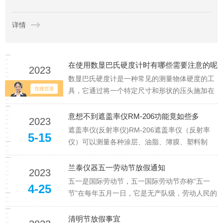
实现对涂层厚度的精准、无损测量，为工艺参数的优化和最终产
详情
品的验收提供可靠的数据支撑。本文将系统解析该设备的技术
原...
在使用数显巴氏硬度计时有哪些需要注意的呢
2023
数显巴氏硬度计是一种常见的测量物体硬度的工
5-22
具，它通过将一个特定尺寸和形状的压头施加在
被测试物体表面上，来确定其硬度，其特征在于
设有支架旋转定位装置、硬度值数显装置。免拆
意想不到遮盖率仪RM-206功能竟如些多
2023
卸硬度值校准调整装置。使用数显巴氏硬度计时
遮盖率仪(反射率仪)RM-206遮盖率仪（反射率
5-15
需要注意以下几点：1.选择合适的测量范围：数
仪）可以测量各种涂层、油脂、簿膜、塑料制
显巴氏硬度计通常有不同的测...
品、有机制品的透明度；还可以测量固体表面的
反射率（如立体电影银幕）。广泛适用于涂料、
兰泰仪器五一劳动节放假通知
2023
颜料、油墨、塑料、印染、皮革、电影放映等行
五一是国际劳动节，五一国际劳动节亦称“五一
4-25
业的产品质量或标准化的检验与管理。遮盖率仪
节”在每年五月一日，它是无产队级，劳动人民的
(反射率仪)RM-206...
共同节日，是八十几个国家的传传统节日，定在
每一年的五月一日。它是全球劳动者相互有着传
清明节放假事宜