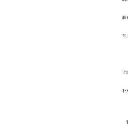
联
常
详
补