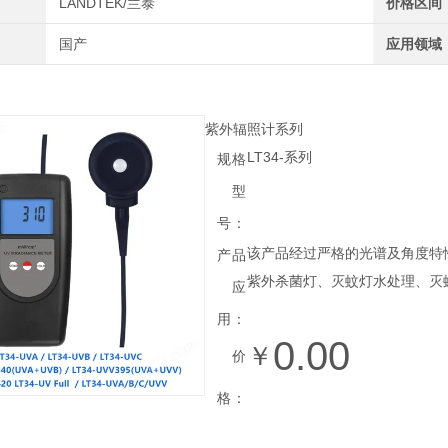
LANDTEK/兰泰
价格区间
国产
应用领域
紫外辐照计系列
LT34-系列
规格
型
号：
该产品经过严格的光谱及角度特
产品
紫外杀菌灯、灭蚊灯水处理、灭
应
用：
0.00
￥
价
格：