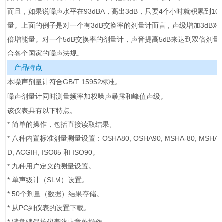
而且，如果说噪声水平在93dBA，高出3dB，只要4个小时就积累到10
量。上面的例子是对一个有3dB交换率的剂量计而言，声级增加3dB对
倍增能量。对一个5dB交换率的剂量计，声音提高5dB来达到双倍剂量
合各个国家的噪声法规。
产品特点
本噪声剂量计符合
GB/T 15952
标准。
噪声剂量计同时测量频率加权噪声暴露和峰值声级。
该仪表具有以下特点。
* 简单的操作，包括直接读取结果。
* 八种内置标准剂量测量设置：OSHA80, OSHA90, MSHA-80, MSHA-9
D, ACGIH, ISO85 和 ISO90。
* 九种用户定义的测量设置。
* 单声级计（SLM）设置。
* 50个剂量（数据）结果存储。
* 从PC到仪表的设置下载。
* 键盘锁保护仪表防止意外操作。