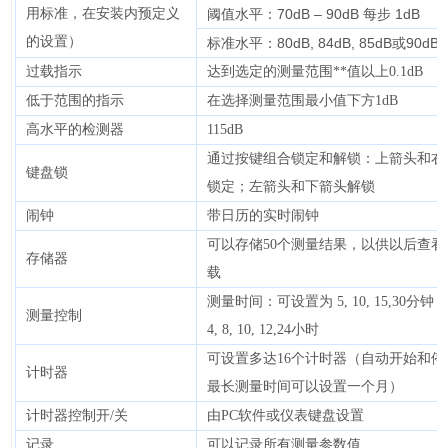
用标准，在安装内预定义
阈值水平：70dB – 90dB 每步 1dB
的设置）
标准水平：80dB, 84dB, 85dB或90dB
过载指示
达到选定的测量范围**值以上0.1dB
低于范围的指示
在选择测量范围最小值下方1dB
高水平的检测器
115dB
通过按键组合锁定和解锁：上箭头和右
键盘锁
锁定；左箭头和下箭头解锁
闹钟
带日历的实时闹钟
可以存储50个测量结果，以供以后查看
存储器
载
测量时间：可设置为 5, 10, 15,30分钟 或 1
测量控制
4, 8, 10, 12,24小时
可设置多达16个计时器（自动开始和停
计时器
最长测量时间可以设置一个月）
计时器控制开/关
由PC软件或仪表键盘设置
记录
可以记录所有测量参数值