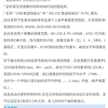
* 定时器支持测量时间和持续时间的预选择。
* 采用 “ USB 数据线输出" 和 “ RS-232 数据线输出" 与 PC 通讯。
此仪表用于快速现场检查和监测个人噪声暴露是理想的，它依照欧洲的I
美国的OSHA, MSHA, DOD AND ACGIH标准。
此仪表有两个重叠的测量范围：60–130 & 70–140dB，A与C 均方根
线性和C峰计权，快与慢时间计权，能量交换率（Q）3，4，5和6。
量模式，它显示剂量%，8小时期间的预计剂量%，峰值水平和测量持
间。
对于服从欧联法则或者等效的ISO标准的国家，仪表测量日常暴露声级（I
1252标准里的LAeq，8hr，pa2h，相当于ISO 1999要求的L EX,8h
美国OSHA / MSHA法规，他们测量的时间加权平均水平（TWA）。
当作为一个声级计显示的时间平均声级，–（L Aeq）声级，峰声暴露
EL）。
该表是由内置时钟和时间-历史记录电容控制的自动运行定时装置。采
可以设定在1秒至1小时之间，有 120000个储存数据点。