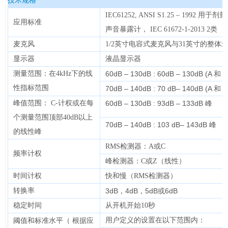
技术规格
IEC61252, ANSI S1.25 – 1992 用于
应用标准
声音暴露计， IEC 61672-1-2013 2类
麦克风
1/2英寸电容式麦克风与31英寸的整体
显示器
液晶显示器
测量范围：在4kHz下的线
60dB – 130dB : 60dB – 130dB (A 和 C
性指标范围
70dB – 140dB : 70 dB– 140dB (A 和 C
峰值范围： C-计权或在每
60dB – 130dB : 93dB – 133dB 峰
个测量范围顶部40dB以上
70dB – 140dB : 103 dB– 143dB 峰
的线性峰
RMS检测器：A或C
频率计权
峰检测器：C或Z（线性）
时间计权
快和慢（RMS检测器）
转换率
3dB，4dB，5dB或6dB
稳定时间
从开机开始10秒
用户定义的设置在以下范围内：
阈值和标准水平（ 根据应