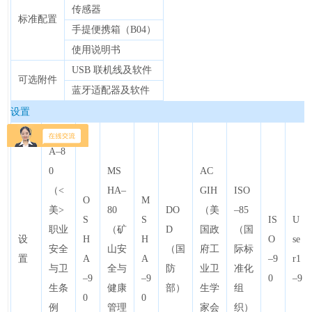
传感器
标准配置
手提便携箱（
B04
）
使用说明书
USB 联机线及软件
可选附件
蓝牙适配器及软件
设置
OSH
A–8
0
MS
AC
（<
HA–
GIH
ISO
O
M
美>
80
DO
（美
–85
S
S
IS
U
职业
（矿
D
国政
（国
设
H
H
O
se
安全
山安
（国
府工
际标
置
A
A
–9
r1
与卫
全与
防
业卫
准化
–9
–9
0
–9
生条
健康
部）
生学
组
0
0
例
管理
家会
织）