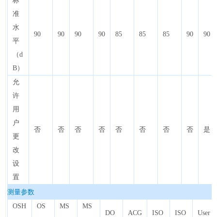
标
准
水
90
90
90
90
85
85
85
90
90
平
（d
B）
允
许
用
户
否
否
否
否
否
否
否
否
是
更
改
设
置
测量参数
OSH
OS
MS
MS
DO
ACG
ISO
ISO
User