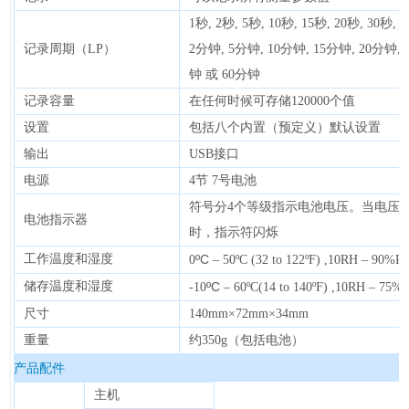
1秒, 2秒, 5秒, 10秒, 15秒, 20秒, 30秒, 
记录周期（LP）
2分钟, 5分钟, 10分钟, 15分钟, 20分钟, 
钟 或 60分钟
记录容量
在任何时候可存储120000个值
设置
包括八个内置（预定义）默认设置
输出
USB接口
电源
4节 7号电池
符号分4个等级指示电池电压。当电压
电池指示器
时，指示符闪烁
工作温度和湿度
ºC
0
– 50ºC (32 to 122ºF) ,10RH – 90%R
储存温度和湿度
ºC
-10
– 60ºC(14 to 140ºF) ,10RH – 75%
尺寸
140mm×72mm×34mm
重量
约350g（包括电池）
产品配件
主机