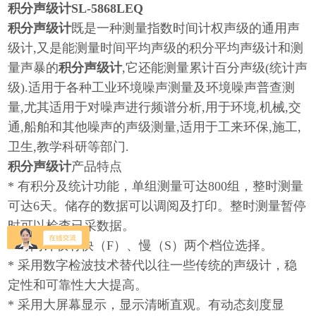
积分声级计
SL-5868LEQ
积分声级计
既是一种测量指数时间计权声级的通用声
级计,又是能测量时间平均声级的积分平均声级计和测
量声暴的
积分声级计
,它还能测量累计百分声级(统计声
级).适用于各种工业环境噪声测量及环境噪声普查测
量,尤其适用于对噪声进行频谱分析,用于环境,机械,交
通,船舶和其他噪声的声级测量,适用于工来环保,施工,
卫生,教学科研等部门.
积分声级计
产品特点
* 有积分及统计功能，单组测量可达800组，整时测量
可达6天。储存的数据可以调阅及打印。整时测量暂停
时可以检查已采数据。
* 时间计权有快（F）、慢（S）两个档位选择。
* 采用数字检波技术替代以往一些传统的声级计，稳
定性和可靠性大大提高。
* 采用大屏幕显示，显示清晰直观。有动态刻度显