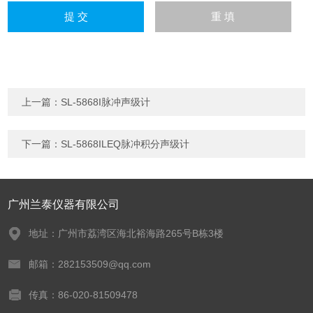
上一篇：
SL-5868I脉冲声级计
下一篇：
SL-5868ILEQ脉冲积分声级计
广州兰泰仪器有限公司
地址：广州市荔湾区海北裕海路265号B栋3楼
邮箱：282153509@qq.com
传真：86-020-81509478