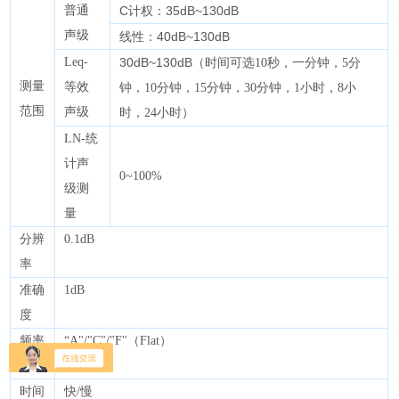
普通
C计权：35dB~130dB
声级
线性：40dB~130dB
Leq-
30dB~130dB
（时间可选10秒，一分钟，5分
测量
等效
钟，10分钟，15分钟，30分钟，1小时，8小
范围
声级
时，24小时）
LN-统
计声
0~100%
级测
量
分辨
0.1dB
率
准确
1dB
度
频率
“A"/"C"/"F"（Flat）
计权
时间
快/慢