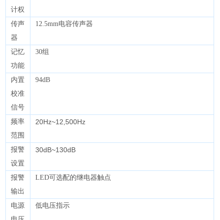
计权
传声
12.5mm电容传声器
器
记忆
30组
功能
内置
94dB
校准
信号
频率
20Hz~12,500Hz
范围
报警
30dB~130dB
设置
报警
LED可选配的继电器触点
输出
电源
低电压指示
电压