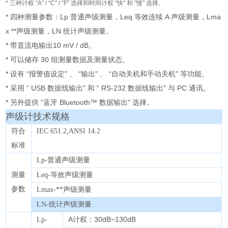
* 三种计权 “A" / “C" / “F" 选择和时间计权 “快“ 和 "慢" 选择。
* 四种测量参数：Lp 普通声级测量，Leq 等效连续 A 声级测量，Lma
x **声级测量，LN 统计声级测量。
* 带直流电输出10 mV / dB。
* 可以储存 30 组测量数据及测量状态。
* 设有 “报警值设定" 、 “输出" 、 “自动关机和手动关机" 等功能。
* 采用 “ USB 数据线输出" 和 “ RS-232 数据线输出" 与 PC 通讯。
* 另外提供 “蓝牙 Bluetooth™ 数据输出" 选择。
声级计技术规格
符合
IEC 651.2,ANSI 14.2
标准
Lp-普通声级测量
测量
Leq-等效声级测量
参数
Lmax-**声级测量
LN-统计声级测量
A计权：30dB~130dB
Lp-