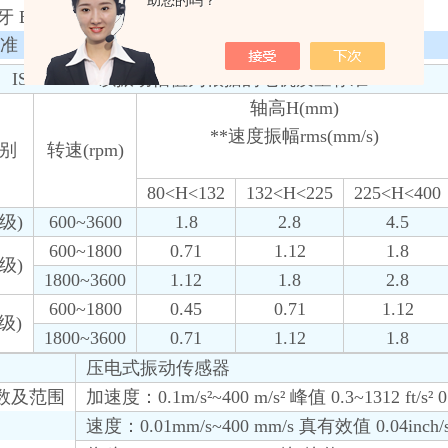
助您的吗？
牙 Bluetooth 数据输出选择。
准
ISO/IS2373以振动幅值为根据的电机质量标准
轴高H(mm)
**速度振幅rms(mm/s)
别
转速(rpm)
80<H<132
132<H<225
225<H<400
级)
600~3600
1.8
2.8
4.5
600~1800
0.71
1.12
1.8
级)
1800~3600
1.12
1.8
2.8
600~1800
0.45
0.71
1.12
级)
1800~3600
0.71
1.12
1.8
压电式振动传感器
数及范围
加速度：0.1m/s²~400 m/s² 峰值 0.3~1312 ft/s² 0
速度：0.01mm/s~400 mm/s 真有效值 0.04inch/s~1