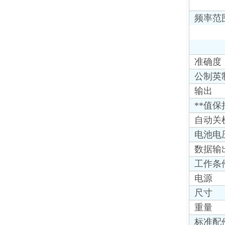
频率范
准确度
公制英
输出
**值保
自动关
电池电
数据输
工作条
电源
尺寸
重量
标准配