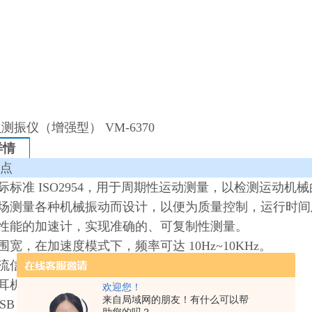
：
测振仪（增强型） VM-6370
详情
点
国际标准 ISO2954，用于周期性运动测量，以检测运动机
现场测量各种机械振动而设计，以便为质量控制，运行时
高性能的加速计，实现准确的、可复制性测量。
范围宽，在加速度模式下，频率可达 10Hz~10KHz。
交流信号输出，便于听诊和记录。
配耳机用。
欢迎您！
来自局域网的朋友！有什么可以帮
USB 数据线输出"和“RS-232数据线输出"与 PC 通讯。