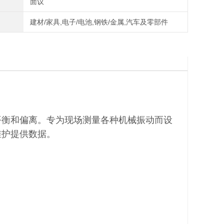
面议
建材/家具,电子/电池,钢铁/金属,汽车及零部件
上
一
个：
测
振
平衡和偏离。专为现场测量各种机械振动而设
仪
维护提供数据。
（双
通
道）
V
M
-