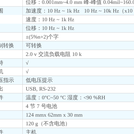
位移：0.001mm~4.0 mm 峰-峰值 0.04mil~160.0
围
加速度：10 Hz ~ 1k Hz 10 Hz ~ 10k H
速度：10 Hz ~ 1k Hz
位移：10 Hz ~ 1k Hz
±(5%n+2)个字
制转换
可转换
2.0 v 交流负载电阻 10 k
持
√
机
√
压指示
低电压提示
出
USB, RS-232
件
温度：0°C~50 °C 湿度：<90 %RH
4 节 7 号电池
124 mmx 62mm x 30 mm
120 g（不含电池）
件
主机