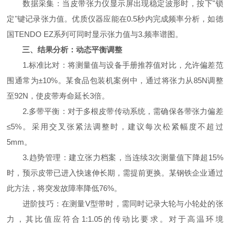
数据采集：当皮带张力仪显示屏出现稳定波形时，按下"锁
定"键记录张力值。优质仪器应能在0.5秒内完成频率分析，如德
国TENDO EZ系列可同时显示张力值与3.频率谱图。
三、结果分析：动态平衡调整
1.标准比对：将测量值与设备手册推荐值对比，允许偏差范
围通常为±10%。某食品包装机案例中，通过将张力从85N调整
至92N，使皮带寿命延长3倍。
2.多带平衡：对于多根皮带传动系统，需确保各带张力偏差
≤5%。采用交叉张紧法调整时，建议每次松紧幅度不超过
5mm。
3.趋势管理：建立张力档案，当连续3次测量值下降超15%
时，预示皮带已进入快速伸长期，需提前更换。某钢铁企业通过
此方法，将突发故障率降低76%。
进阶技巧：在测量V型带时，需同时记录大轮与小轮处的张
力，其比值应符合1:1.05的传动比要求。对于高温环境