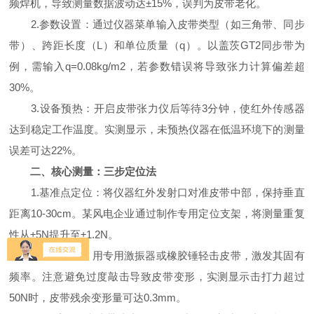
频焊机，导致测量数据波动达±15%，误判为皮带老化。
2.参数设置：通过仪器菜单输入皮带类型（如三角带、同步
带）、跨距长度（L）和单位质量（q）。以盖茨GT2同步带为
例，需输入q=0.08kg/m2，若参数错误将导致张力计算偏差超
30%。
3.设备预热：开启皮带张力仪后等待3分钟，使红外传感器
达到稳定工作温度。实测显示，未预热仪器在低温环境下的测量
误差可达22%。
二、核心测量：三步定位法
1.基准点定位：将仪器红外发射口对准皮带中部，保持垂直
距离10-30cm。某风电企业通过制作专用定位支架，将测量重复
性从±5N提升至±1.2N。
2.振动激励：用专用激振器或橡胶锤轻击皮带，激发其固有
频率。注意避免过度敲击导致皮带变形，实测显示击打力超过
50N时，皮带残余变形量可达0.3mm。