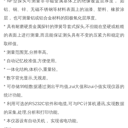
* NF型探头可测量非导磁金属基体上的绝缘覆盖层厚度， 如
铝、铜、锌、无磁不锈钢等材料表面上的油漆、塑料、橡胶涂
层， 也可测量铝或铝合金材料的阳极氧化层厚度。
* 具有耐磨硬质金属探针的弹簧导套式探头,不但能在坚硬或粗糙
的表面上进行测量,而且能保证测头具有不变的压紧力和稳定的
取样值。
* 测量范围宽,分辨率高。
* 自动记忆校准值,方便使用。
* 一体化结构,体积小,重量轻。
* 数字背光显示,无视差。
* 可存储99组数据通过测出平均值,zui大值和zui小值实现仪器的
统计功能。
* 利用可选的RS232C软件和电缆,可与PC计算机通讯,实现数据
的采集,处理,分析和打印功能。
* 本仪器设有自动关机， 实现省电功能。