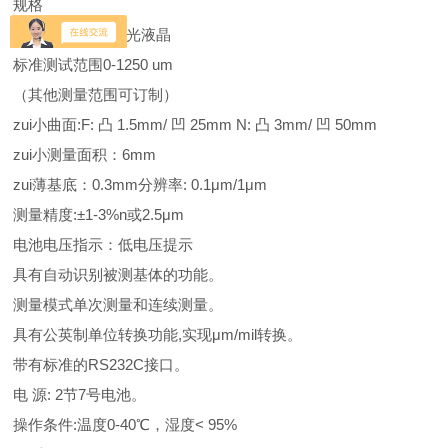
规格
显示器4位数字背光液晶
标准测试范围0-1250 um
（其他测量范围可订制）
zui小曲面:F: 凸 1.5mm/ 凹 25mm N: 凸 3mm/ 凹 50mm
zui小测量面积：6mm
zui薄基底：0.3mm分辨率: 0.1μm/1μm
测量精度:±1-3%n或2.5μm
电池电压指示：低电压提示
具有自动识别被测基体的功能。
测量模式单次测量和连续测量。
具有公英制单位转换功能,实现μm/mil转换。
带有标准的RS232C接口。
电 源: 2节7号电池。
操作条件:温度0-40℃，湿度< 95%