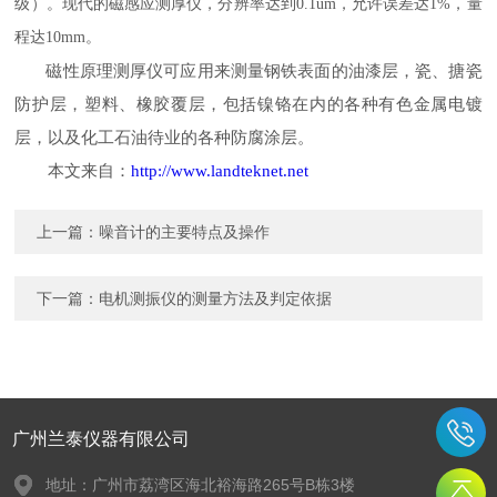
级）。现代的磁感应测厚仪，分辨率达到
0.1um
，允许误差达
1%
，量
程达
10mm
。
磁性原理测厚仪可应用来测量钢铁表面的油漆层，瓷、搪瓷
防护层，塑料、橡胶覆层，包括镍铬在内的各种有色金属电镀
层，以及化工石油待业的各种防腐涂层。
本文来自：
http://www.landteknet.net
上一篇：
噪音计的主要特点及操作
下一篇：
电机测振仪的测量方法及判定依据
广州兰泰仪器有限公司
地址：广州市荔湾区海北裕海路265号B栋3楼