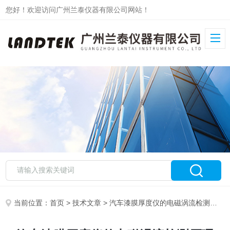
您好！欢迎访问广州兰泰仪器有限公司网站！
当前位置：
首页
>
技术文章
> 汽车漆膜厚度仪的电磁涡流检测原理