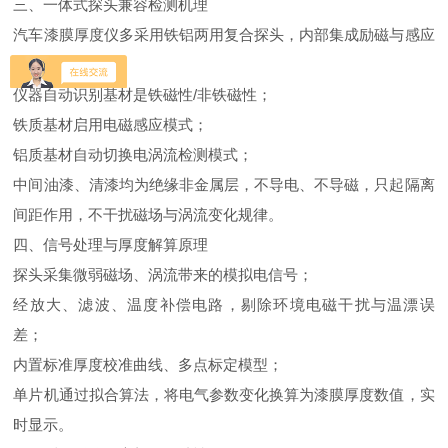
三、一体式探头兼容检测机理
汽车漆膜厚度仪多采用铁铝两用复合探头，内部集成励磁与感应
线圈：
仪器自动识别基材是铁磁性/非铁磁性；
铁质基材启用电磁感应模式；
铝质基材自动切换电涡流检测模式；
中间油漆、清漆均为绝缘非金属层，不导电、不导磁，只起隔离
间距作用，不干扰磁场与涡流变化规律。
四、信号处理与厚度解算原理
探头采集微弱磁场、涡流带来的模拟电信号；
经放大、滤波、温度补偿电路，剔除环境电磁干扰与温漂误
差；
内置标准厚度校准曲线、多点标定模型；
单片机通过拟合算法，将电气参数变化换算为漆膜厚度数值，实
时显示。