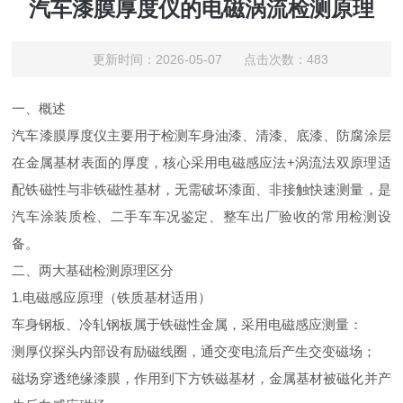
汽车漆膜厚度仪的电磁涡流检测原理
更新时间：2026-05-07 点击次数：483
一、概述
汽车漆膜厚度仪主要用于检测车身油漆、清漆、底漆、防腐涂层
在金属基材表面的厚度，核心采用电磁感应法+涡流法双原理适
配铁磁性与非铁磁性基材，无需破坏漆面、非接触快速测量，是
汽车涂装质检、二手车车况鉴定、整车出厂验收的常用检测设
备。
二、两大基础检测原理区分
1.电磁感应原理（铁质基材适用）
车身钢板、冷轧钢板属于铁磁性金属，采用电磁感应测量：
测厚仪探头内部设有励磁线圈，通交变电流后产生交变磁场；
磁场穿透绝缘漆膜，作用到下方铁磁基材，金属基材被磁化并产