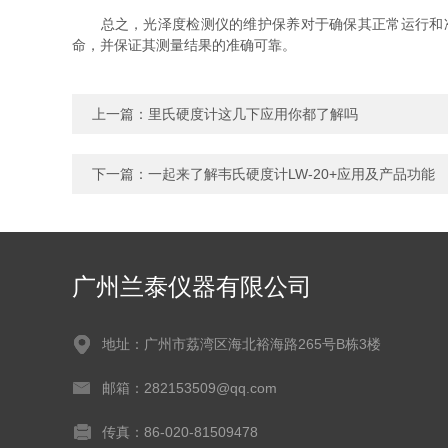
总之，光泽度检测仪的维护保养对于确保其正常运行和准
命，并保证其测量结果的准确可靠。
上一篇：
里氏硬度计这几下应用你都了解吗
下一篇：
一起来了解韦氏硬度计LW-20+应用及产品功能
广州兰泰仪器有限公司
地址：广州市荔湾区海北裕海路265号B栋3楼
邮箱：282153509@qq.com
传真：86-020-81509478