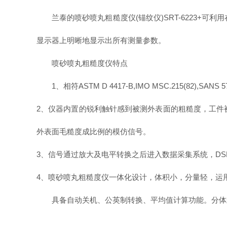
兰泰的喷砂喷丸粗糙度仪(锚纹仪)SRT-6223
显示器上明晰地显示出所有测量参数。
喷砂喷丸粗糙度仪
特点
1、相符ASTM D 4417-B,IMO MSC.215(82),SAN
2、仪器内置的锐利触针感到被测外表面的粗糙度，工件
外表面毛糙度成比例的模仿信号。
3、信号通过放大及电平转换之后进入数据采集系统，D
4、
喷砂喷丸
粗糙度
仪一体化设计，体积小，分量轻，运
具备自动关机、公英制转换、平均值计算功能。分体