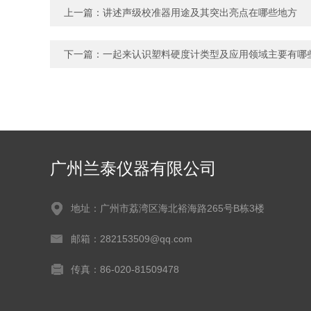
上一篇：
讲述声级校准器用途及其突出亮点在哪些地方
下一篇：
一起来认识塑料硬度计类型及应用领域主要有哪
广州兰泰仪器有限公司
地址：广州市荔湾区海北裕海路265号B栋3楼
邮箱：282153509@qq.com
传真：86-020-81509478