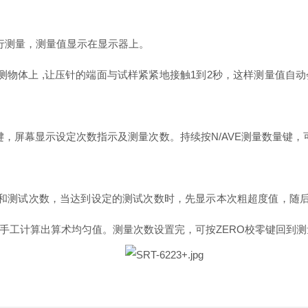
行测量，测量值显示在显示器上。
测物体上 ,让压针的端面与试样紧紧地接触1到2秒，这样测量值自
量键，屏幕显示设定次数指示及测量次数。持续按N/AVE测量数量键
和测试次数，当达到设定的测试次数时，先显示本次粗超度值，随后显
手工计算出算术均匀值。测量次数设置完，可按ZERO校零键回到