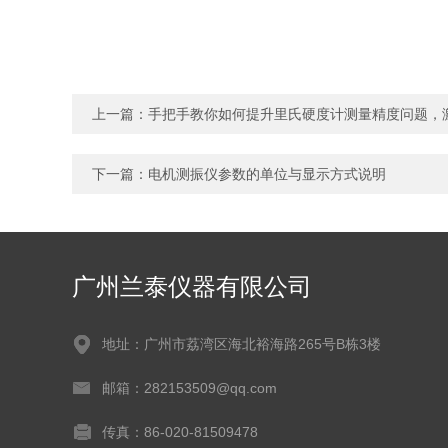
上一篇：
手把手教你如何提升里氏硬度计测量精度问题，
下一篇：
电机测振仪参数的单位与显示方式说明
广州兰泰仪器有限公司
地址：广州市荔湾区海北裕海路265号B栋3楼
邮箱：282153509@qq.com
传真：86-020-81509478