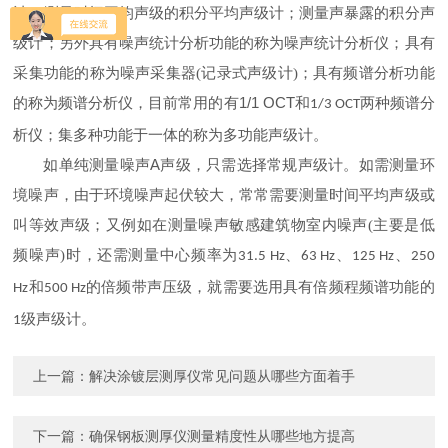
计；测量时间平均声级的积分平均声级计；测量声暴露的积分声
级计；另外具有噪声统计分析功能的称为噪声统计分析仪；具有
采集功能的称为噪声采集器(记录式声级计)；具有频谱分析功能
1/1 OCT
的称为频谱分析仪，目前常用的有
和
两种频谱分
1/3 OCT
析仪；集多种功能于一体的称为多功能声级计。
A
如单纯测量噪声
声级，只需选择常规声级计。如需测量环
境噪声，由于环境噪声起伏较大，常常需要测量时间平均声级或
叫等效声级；又例如在测量噪声敏感建筑物室内噪声(主要是低
频噪声)时，还需测量中心频率为
、
、
、
31.5 Hz
63 Hz
125 Hz
250
和
的倍频带声压级，就需要选用具有倍频程频谱功能的
Hz
500 Hz
级声级计。
1
上一篇：
解决涂镀层测厚仪常见问题从哪些方面着手
下一篇：
确保钢板测厚仪测量精度性从哪些地方提高