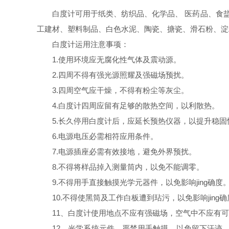
白度计可用于纸类、纺织品、化学品、 医药品、食
工建材、塑料制品、白色水泥、陶瓷、搪瓷、滑石粉、淀
白度计运用注意事项：
1.使用环境应无腐化性气体及震动源。
2.四周不得有强光源照耀及强磁场预扰。
3.四周空气应干燥，不得有粉尘等灰尘。
4.白度计四周应留有足够的散热空间，以利散热。
5.长久停用白度计后，应延长预热仪器，以提升稳固
6.电源电压必需相符应用条件。
7.电源插座必需有效接地，避免外界预扰。
8.不得将样品掉入测量筒内，以免不能调零。
9.不得用手直接触摸光学元器件，以免影响jing确度
10.不得使黑筒及工作白板遭到玷污，以免影响jing
11、白度计使用地点不应有强磁场，空气中不应有
12、光学系统元件，严禁用手触摸，以免留下汗迹