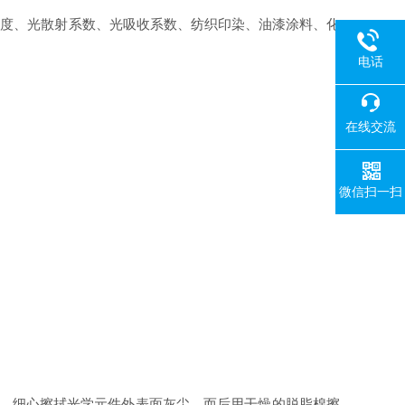
透明度、光散射系数、光吸收系数、纺织印染、油漆涂料、化
电话
在线交流
微信扫一扫
持，细心擦拭光学元件外表面灰尘，而后用干燥的脱脂棉擦